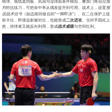
喂球、视线遮挡板、风洞与湿球面条件模拟，叠加门将
站位预
判
对抗练习，可把命中率从偶发提升到可用。战术上，设置
预
设战术信号
（如边路回做后的“一脚即决”）、在二点保护上提
前卡位，即便远射被封出，也能形成
二次进攻
。当对手因此上
抢，持球者又能反向利用，形成
战术威慑
与空间红利。