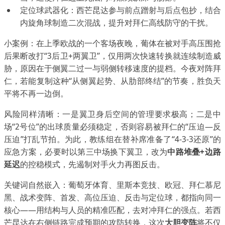
定位球武器化：西芒昆达参与前点蹭射与后点包抄，结合
内旋角球制造二次混战，提升对拜仁高线防守的干扰。
小案例：在上季欧战的一个客场夜晚，葡体在被对手高压围抢
后果断改打“3后卫+两翼卫”，仅用两次快速转换就连续制造威
胁，原因在于侧翼二过一与弱侧转移速度的提档。今夜对阵拜
仁，若能复制这种“从侧翼起势、从肋部终结”的节奏，胜负天
平将不再一边倒。
风险同样清晰：一是翼卫身后空间的管理要求极高；二是中
场“2号位”的出球质量必须稳定，否则容易被拜仁的“压迫—反
压迫”打乱节拍。为此，教练组在替补席准备了“4-3-3还原”的
应急方案，必要时以第三中场换下翼卫，改为
中路堆叠+边路
延迟
的控稳模式，先遏制对手火力再图反击。
关键词自然嵌入：葡萄牙体育、里斯本竞技、欧冠、拜仁慕尼
黑、战术变阵、首发、高位压迫、反击与定位球，都指向同一
核心——用结构与人员的精准匹配，去对冲拜仁的强点。若西
芒昆达在右侧链路完成预期的攻防转换，这次
大胆变阵
将不仅