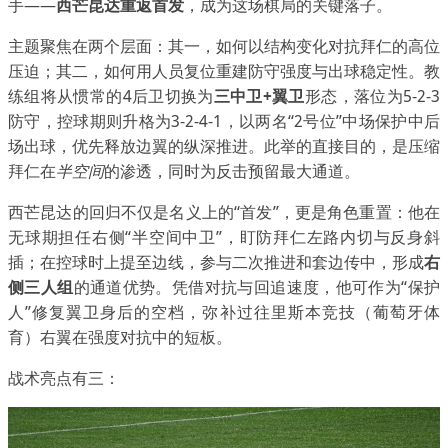
手——
西芒昆达重返首发
，成为这场棋局的关键落子。
主题聚焦在两个层面：其一，如何以结构变化对抗拜仁的高位
压迫；其二，如何用人员复位重建防守强度与出球稳定性。教
练组将从惯常的4后卫切换为
三中卫+翼卫
形态，落位为5-2-3
防守，控球期则升格为3-2-4-1，以两名“2号位”中场保护中后
场出球，优先释放边翼的纵深推进。此举的直接目的，是压缩
拜仁在
半空间
的渗透，同时为反击预留最大通道。
西芒昆达的回归不仅是名义上的“首发”，更是角色重置：他在
无球期担任右侧“半空间中卫”，盯防拜仁左路内切与反身斜
插；在控球时上提至边线，参与二次推进和套边传中，形成
右
侧三人组
的通道优势。凭借对抗与回追速度，他可作为“保护
人”修复翼卫身后的空档，弥补过往里斯本竞技（葡萄牙体
育）右翼在强度对抗中的短板。
战术亮点有三：