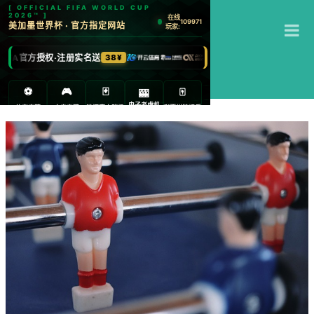
T
江南体育
M