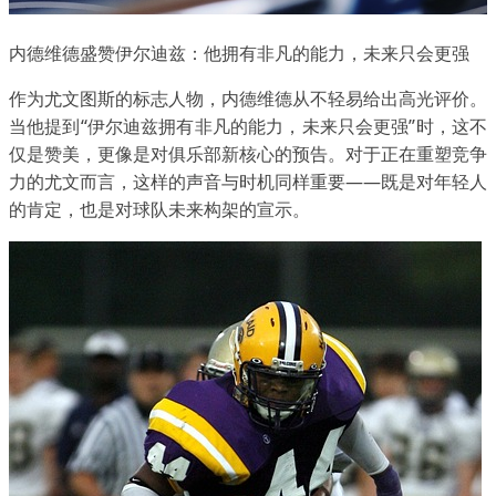
内德维德盛赞伊尔迪兹：他拥有非凡的能力，未来只会更强
作为尤文图斯的标志人物，内德维德从不轻易给出高光评价。
当他提到“伊尔迪兹拥有非凡的能力，未来只会更强”时，这不
仅是赞美，更像是对俱乐部新核心的预告。对于正在重塑竞争
力的尤文而言，这样的声音与时机同样重要——既是对年轻人
的肯定，也是对球队未来构架的宣示。