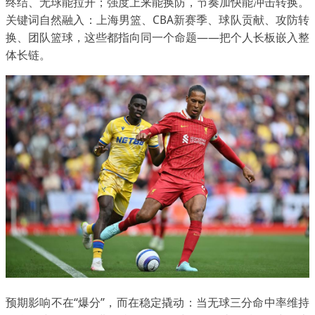
终结、无球能拉开；强度上来能换防，节奏加快能冲击转换。
关键词自然融入：上海男篮、CBA新赛季、球队贡献、攻防转
换、团队篮球，这些都指向同一个命题——把个人长板嵌入整
体长链。
预期影响不在“爆分”，而在稳定撬动：当无球三分命中率维持