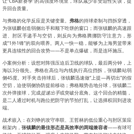
让“CBA新赛季”的高强度环境里，球队减少非受迫性失误，提
升回合质量。
与弗格的化学反应是关键变量。
弗格
的持球牵制与挡拆穿透，
为张镇麟创造弱侧出手和顺下吃饼的窗口；而张镇麟的高速跟
进、肘区手递手与空切，则反向为弗格腾挪防守注意力，形
成“1外1锋”的双向喂养。两人一快一稳，能够为上海男篮带来
更具连续性的回合攻势——不是单点爆破，而是连环施压。
小案例分析：设想对阵强压迫后卫线的球队，最后两分钟，上
海以3分领先。弗格在高位与内线执行高位挡拆，张镇麟站弱
侧45度。对手夹击持球后，张镇麟迅速做“上提—再切出”的假
空切，迫使弱侧协防提前移动；弗格顺势击地分球，张镇麟二
次外弹接球，完成
提速出手
或突破分底角。这个回合的精髓，
是二人通过时机与跑位把防守的节拍打乱，让选择权回到进攻
端。
战术嵌入：在刘铮的攻守串联、王哲林的低位重心与肘区策应
框架内，
张镇麟的最佳形态是高效率的两端兼容者
——有球可