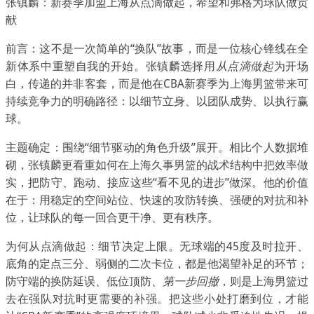
张镇麟：新赛季加盟上海从点滴做起，希望和弗格为球队做贡
献
前言：这不是一次简单的“换队”故事，而是一位核心锋线在全
新体系中重塑自我的开始。张镇麟选择用
从点滴做起
为开场
白，传递的并非客套，而是他在CBA新赛季为上海男篮带来可
持续竞争力的明确路径：以细节立身、以团队成势、以执行赢
球。
主题确定：围绕“细节驱动的角色升级”展开。相比个人数据堆
砌，张镇麟更看重如何在上海久事男篮的战术结构中把效率做
实，把防守、跑动、接应这些“看不见的进步”做深。他的价值
在于：用稳定的空间站位、快速的攻防转换、强硬的对抗和补
位，让球队的每一回合更干净、更有秩序。
为何从点滴做起：细节决定上限。无球端的45度及时拉开、
底角的定点三分、弱侧的二次卡位，都是他渴望补足的环节；
防守端的换防延误、低位顶防、
第一步回撤
，则是上海男篮过
去在强队对抗时更需要的补强。把这些小处打磨到位，才能