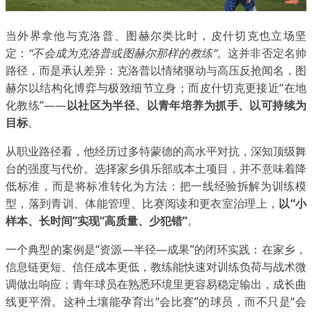
当外界拿他与克洛普、图赫尔类比时，皮什切克也立场坚
定：
“不会成为克洛普或图赫尔那样的教练”
。这并非否定名帅
路径，而是承认差异：克洛普以情绪驱动与高压反抢闻名，图
赫尔以结构化博弈与极致细节立身；而皮什切克更接近“在地
化教练”——
以社区为半径、以青年培养为抓手、以可持续为
目标
。
从职业路径看，他经历过多特蒙德的高水平对抗，深知顶级舞
台的强度与代价。选择家乡俱乐部或本土项目，并不意味着降
低标准，而是将标准转化为方法：把一线经验拆解为训练模
型，落到青训、体能管理、比赛阅读和更衣室治理上，
以“小
样本、长时间”实现“高质量、少犯错”
。
一个典型的案例是“资源—半径—成果”的闭环实践：在家乡，
信息链更短、信任成本更低，教练能快速对训练负荷与战术微
调做出响应；青年球员在熟悉环境里更容易稳定输出，成长曲
线更平滑。这种土壤能孕育出“会比赛”的球员，而不只是“会