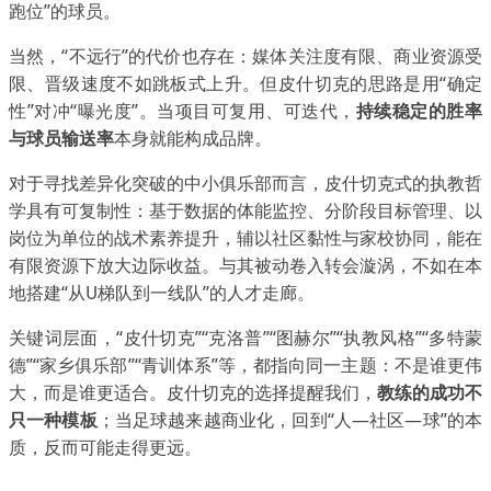
跑位”的球员。
当然，“不远行”的代价也存在：媒体关注度有限、商业资源受
限、晋级速度不如跳板式上升。但皮什切克的思路是用“确定
性”对冲“曝光度”。当项目可复用、可迭代，
持续稳定的胜率
与球员输送率
本身就能构成品牌。
对于寻找差异化突破的中小俱乐部而言，皮什切克式的执教哲
学具有可复制性：基于数据的体能监控、分阶段目标管理、以
岗位为单位的战术素养提升，辅以社区黏性与家校协同，能在
有限资源下放大边际收益。与其被动卷入转会漩涡，不如在本
地搭建“从U梯队到一线队”的人才走廊。
关键词层面，“皮什切克”“克洛普”“图赫尔”“执教风格”“多特蒙
德”“家乡俱乐部”“青训体系”等，都指向同一主题：不是谁更伟
大，而是谁更适合。皮什切克的选择提醒我们，
教练的成功不
只一种模板
；当足球越来越商业化，回到“人—社区—球”的本
质，反而可能走得更远。