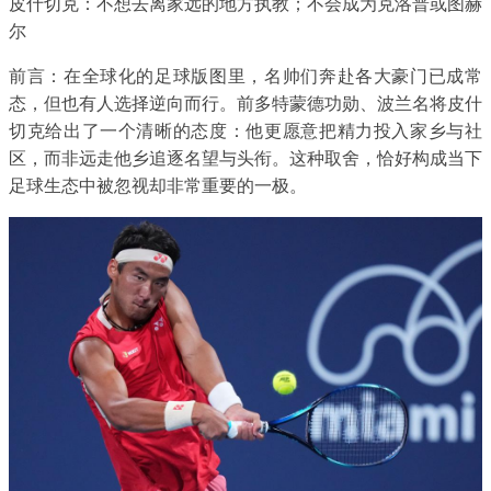
皮什切克：不想去离家远的地方执教；不会成为克洛普或图赫
尔
前言：在全球化的足球版图里，名帅们奔赴各大豪门已成常
态，但也有人选择逆向而行。前多特蒙德功勋、波兰名将皮什
切克给出了一个清晰的态度：他更愿意把精力投入家乡与社
区，而非远走他乡追逐名望与头衔。这种取舍，恰好构成当下
足球生态中被忽视却非常重要的一极。