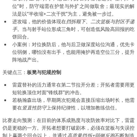
位”时，防守端需在护筐与外扩之间做取舍；最现实的解
法是以“半收缩+二次干扰”为主，避免被一步过。
进攻端，他的价值体现在
挡拆顺下、二次篮板与肘区手递
手
。当与射手站位形成三角时，可创造低风险高回报的吃
饼回合。
小案例：对位换防后，他与后卫做深度站位沟通，优先卡
位弱侧，哪怕没有出手，也能用掩护再造空位三分，提升
阵地战产出。
关键点三：
板凳与犯规控制
雷霆替补的活力通常在第二节拉开分差；开拓者需要用更
短轮换顶住对面“锋线群”的冲击。
若杨瀚森出场，早期两次犯规会直接压缩出场时长，他需
要在
竖直性防守
上保持纪律性，以增加教练信任。
比赛走向预测：在目前的体系成熟度与攻防效率对比下，雷霆
仍是更稳的一方。开拓者想要打破剧本，必须在篮板与失误控
制上赢两个回合以上，并通过
高质量挡拆+弱侧反跑
不断制造