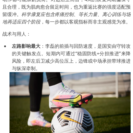
且合理，既为肌肉愈合留足时间，也为重返比赛的强度适配预
留缓冲。
科学康复应包含疼痛控制、等长力量、离心训练与场
地再适应四个阶段
，每一步都以客观指标而非主观感觉为准。
战术与用人：
左路影响最大
：李磊的前插与回防速度，是国安由守转攻
的关键触发点。短期内可通过“稳固防线+分担推进”来降
风险，即左后卫减少高位压上，边锋或中场承担带球推进
与纵深牵制。