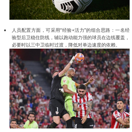
人员配置方面，可采用“经验+活力”的组合思路：一名经
验型后卫稳住防线，辅以跑动能力强的球员在边线覆盖，
必要时以三中卫临时过渡，降低对单边速度的依赖。