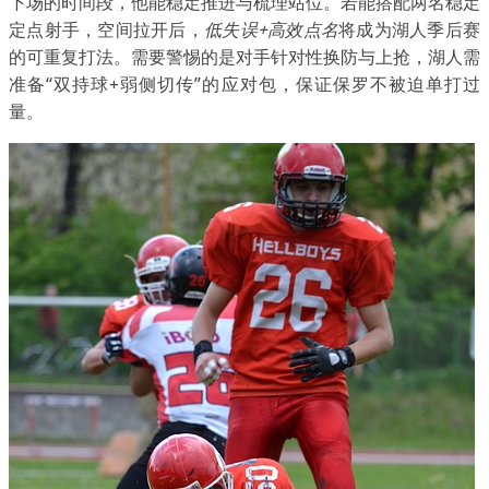
下场的时间段，他能稳定推进与梳理站位。若能搭配两名稳定
定点射手，空间拉开后，
低失误+高效点名
将成为湖人季后赛
的可重复打法。需要警惕的是对手针对性换防与上抢，湖人需
准备“双持球+弱侧切传”的应对包，保证保罗不被迫单打过
量。