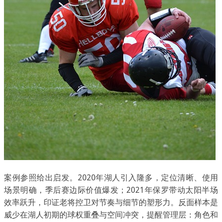
案例参照给出启发。2020年湖人引入隆多，定位清晰、使用
场景明确，季后赛边际价值爆发；2021年保罗带动太阳半场
效率跃升，印证老将控卫对节奏与细节的塑形力。反面样本是
威少在湖人初期的球权重叠与空间冲突，提醒管理层：角色和