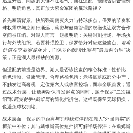
迅速升温。问题的关键不在名气，而在适配：他能否以合理价
格、明确角色，真正放大紫金军团的赢球路径？
首先厘清背景。快船强调侧翼火力与持球多点，保罗的节奏和
球权需求与之渐行渐远，薪资与健康管理的权衡也让双方合作
空间被压缩。对湖人而言，短板明确：关键时刻控场、半场执
行与外线组织。若要补强控卫，保罗恰好对应这些痛点。
老将
价值在季后赛被放大
，而保罗的阅读比赛与“最后两分钟”决
策，正是湖人最稀缺的资源。
但适配的前提是边界。湖人是否该接盘的核心标准：性价比、
角色清晰、健康管理。合理路径包括：老将底薪或部分中产，
不触发过高奢税；定位第六人或收官控场，而非全职首发；通
过战术分层，让詹姆斯保持发起点的同时，赋予保罗“二次组
织”和
两翼射手+戴维斯
的简化挡拆包。这样既保留无球切换，
也避免球权拥堵。
战术层面，保罗的中距离与罚球线短停能在湖人“外强内实”的
框架中补位；其与戴维斯高位短挡拆可解半场停滞；在詹姆斯