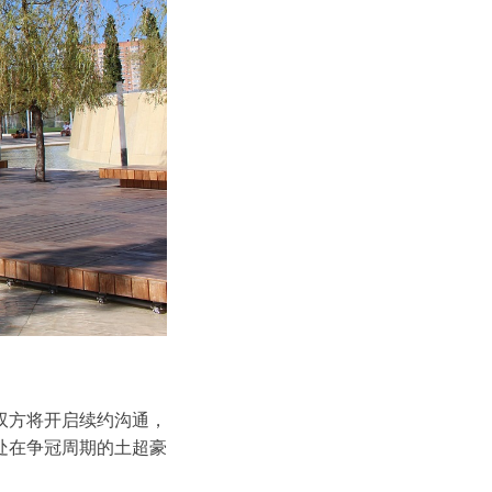
双方将开启续约沟通，
处在争冠周期的土超豪