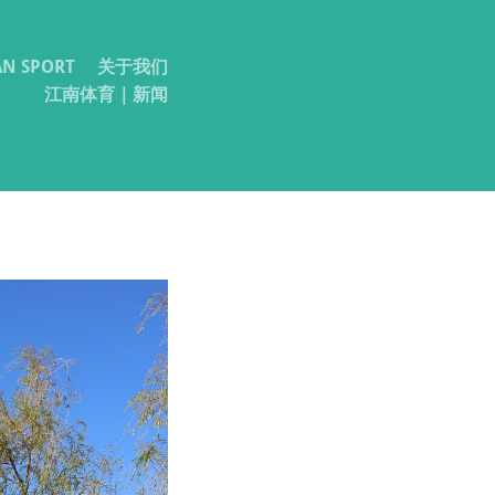
 SPORT
关于我们
江南体育｜新闻