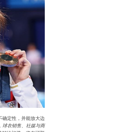
不确定性，并能放大边
，
球衣销售、社媒与商