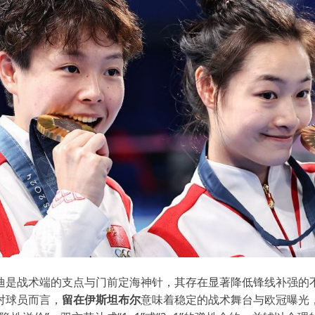
迪是战术端的支点与门前定海神针，其存在显著降低锋线补强的
对球员而言，
留在伊斯坦布尔
意味着稳定的战术舞台与欧冠曝光