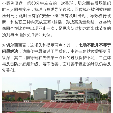
小案例复盘：第60分钟左右的一次丢球，切尔西在后场组织
时三人同侧接应，持球点被诱导至边线，回传线路被利兹联前
压封死；此时应有的“安全中继”没有及时出现，导致横传被
断，利兹联三秒内完成直塞+斜插，形成高质量终结。这类镜
像回合在比赛中出现不止一次，足见客队对切尔西出球节奏的
预判与压迫触发点设计到位。
对切尔西而言，这场失利提示两点：其一，
七场不败并不等于
问题解决
，边路传中思路过于同质化，中路三角站位需要更具
纵深；其二，防守端在失去第一点后的过渡保护不足，二点球
与反击防护必须升级。若不改善，面对善于反击的球队仍会反
复受创。