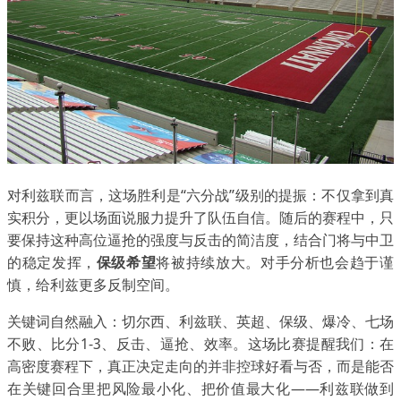
对利兹联而言，这场胜利是“六分战”级别的提振：不仅拿到真
实积分，更以场面说服力提升了队伍自信。随后的赛程中，只
要保持这种高位逼抢的强度与反击的简洁度，结合门将与中卫
的稳定发挥，
保级希望
将被持续放大。对手分析也会趋于谨
慎，给利兹更多反制空间。
关键词自然融入：切尔西、利兹联、英超、保级、爆冷、七场
不败、比分1-3、反击、逼抢、效率。这场比赛提醒我们：在
高密度赛程下，真正决定走向的并非控球好看与否，而是能否
在关键回合里把风险最小化、把价值最大化——利兹联做到