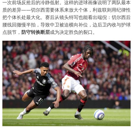
一次前场反抢后的冷静低射。这样的进球画像说明了两队最本
质的差异——切尔西需要体系来放大个体，利兹联则用纪律性
把个体长处最大化。赛后从镜头特写也能看出端倪：切尔西后
腰线回撤慢半拍，导致中卫被迫横向补位，边后卫内收与护球
点脱节，
防守转换断层
成为决定胜负的裂口。