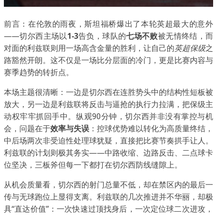
前言：在伦敦的雨夜，斯坦福桥爆出了本轮英超最大的意外
——切尔西主场以
1-3
告负，球队的
七场不败
被无情终结，而
对面的利兹联则用一场高含金量的胜利，让自己的
英超保级
之
路豁然开朗。这不仅是一场比分层面的冷门，更是比赛内容与
赛季趋势的转折点。
本场主题很清晰：一边是切尔西在连胜势头中的结构性短板被
放大，另一边是利兹联将反击与逼抢的执行力拉满，把保级主
动权牢牢抓回手中。纵观90分钟，切尔西并非没有掌控与机
会，问题在于
效率与失误
：控球优势难以转化为高质量终结，
中后场两次非受迫性处理球犹疑，直接把比赛节奏拱手让人。
利兹联的计划则极其务实——中路收缩、边路反击、二点球卡
位坚决，三板斧但每一下都打在切尔西防线缝隙上。
从机会质量看，切尔西的射门总量不低，却在禁区内的最后一
传与无球跑位上显得支离。利兹联的几次推进并不华丽，却极
具“直达价值”：一次快速过顶找身后，一次定位球二次进攻，