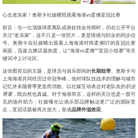
心念老东家！奥斯卡社媒晒照观看海港vs柔佛亚冠比赛
前言：当一位顶级球星离队或身处转会传闻时，仍在公开平台
关注“老东家”，这不只是一张照片，更是情感与职业的同步信
号。奥斯卡在社媒晒出观看上海海港对阵柔佛DT的亚冠比赛
画面，迅速点燃话题热度，让“海港vs柔佛”“亚冠小组赛”等关
键词冲上讨论区。
这张图背后的主题，是球员与俱乐部间的
长期纽带
。奥斯卡与
上海海港共同经历过夺冠争峰，他对球队技战术的理解与城市
记忆并未随赛季更迭而消散。以社媒互动表达对老队友的
职业
尊重
，既自然也真诚。对于海港而言，这样的关注也是一股可
见的场外助力：社媒曝光让俱乐部品牌触达更广泛的国际受
众，亚冠话题被再次放大，形成
品牌外溢效应
。