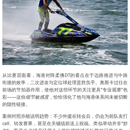
从比赛层面看，海港对阵柔佛DT的看点在于边路推进与中路
衔接的效率，二次进攻与定位球处理是胜负手。奥斯卡过往在
前场的节拍器作用，使他对这些环节的关注更具“专业观赛”色
彩——这份
细节敏感度
，恰恰强化了他与海港体系间未被切断
的隐性链接。
案例对照亦能说明趋势：不少外援在转会后，仍会为前队友打
call、转发赛果，甚至在关键战前送上祝福。类似举动并非“炒