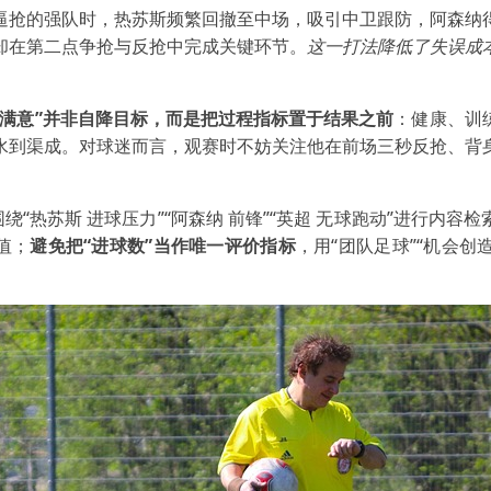
逼抢的强队时，热苏斯频繁回撤至中场，吸引中卫跟防，阿森纳
却在第二点争抢与反抢中完成关键环节。
这一打法降低了失误成
就满意”并非自降目标，而是把过程指标置于结果之前
：健康、训
水到渠成。对球迷而言，观赛时不妨关注他在前场三秒反抢、背
围绕“热苏斯 进球压力”“阿森纳 前锋”“英超 无球跑动”进行内容
值；
避免把“进球数”当作唯一评价指标
，用“团队足球”“机会创