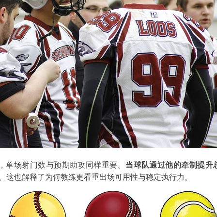
，单场射门数与预期助攻同样重要。
当球队通过他的牵制提升总
。这也解释了为何教练更看重出场可用性与稳定执行力。