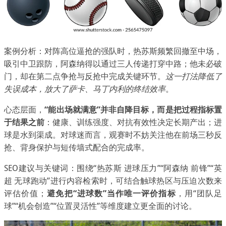
案例分析：对阵高位逼抢的强队时，热苏斯频繁回撤至中场，
吸引中卫跟防，阿森纳得以通过三人传递打穿中路；他未必破
门，却在第二点争抢与反抢中完成关键环节。
这一打法降低了
失误成本，放大了萨卡、马丁内利的终结效率
。
心态层面，
“能出场就满意”并非自降目标，而是把过程指标置
于结果之前
：健康、训练强度、对抗有效性决定长期产出；进
球是水到渠成。对球迷而言，观赛时不妨关注他在前场三秒反
抢、背身保护与短传墙式配合的完成率。
SEO建议与关键词：围绕“热苏斯 进球压力”“阿森纳 前锋”“英
超 无球跑动”进行内容检索时，可结合触球热区与压迫次数来
评估价值；
避免把“进球数”当作唯一评价指标
，用“团队足
球”“机会创造”“位置灵活性”等维度建立更全面的讨论。